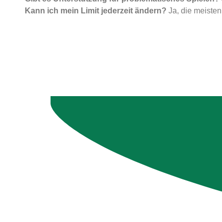
Kann ich mein Limit jederzeit ändern?
Ja, die meisten