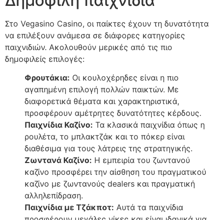
Δημοφιλή παιχνίδια
Στο Vegasino Casino, οι παίκτες έχουν τη δυνατότητα
να επιλέξουν ανάμεσα σε διάφορες κατηγορίες
παιχνιδιών. Ακολουθούν μερικές από τις πιο
δημοφιλείς επιλογές:
Φρουτάκια:
Οι κουλοχέρηδες είναι η πιο
αγαπημένη επιλογή πολλών παικτών. Με
διαφορετικά θέματα και χαρακτηριστικά,
προσφέρουν αμέτρητες δυνατότητες κέρδους.
Παιχνίδια Καζίνο:
Τα κλασικά παιχνίδια όπως η
ρουλέτα, το μπλακτζάκ και το πόκερ είναι
διαθέσιμα για τους λάτρεις της στρατηγικής.
Ζωντανά Καζίνο:
Η εμπειρία του ζωντανού
καζίνο προσφέρει την αίσθηση του πραγματικού
καζίνο με ζωντανούς dealers και πραγματική
αλληλεπίδραση.
Παιχνίδια με Τζάκποτ:
Αυτά τα παιχνίδια
προσφέρουν μεγάλες νίκες και είναι ιδανικά για