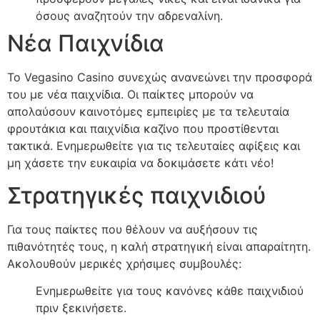
όσους αναζητούν την αδρεναλίνη.
Νέα Παιχνίδια
Το Vegasino Casino συνεχώς ανανεώνει την προσφορά
του με νέα παιχνίδια. Οι παίκτες μπορούν να
απολαύσουν καινοτόμες εμπειρίες με τα τελευταία
φρουτάκια και παιχνίδια καζίνο που προστίθενται
τακτικά. Ενημερωθείτε για τις τελευταίες αφίξεις και
μη χάσετε την ευκαιρία να δοκιμάσετε κάτι νέο!
Στρατηγικές παιχνιδιού
Για τους παίκτες που θέλουν να αυξήσουν τις
πιθανότητές τους, η καλή στρατηγική είναι απαραίτητη.
Ακολουθούν μερικές χρήσιμες συμβουλές:
Ενημερωθείτε για τους κανόνες κάθε παιχνιδιού
πριν ξεκινήσετε.